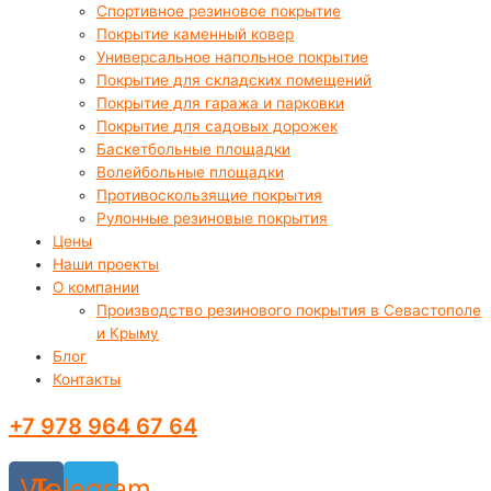
Спортивное резиновое покрытие
Покрытие каменный ковер
Универсальное напольное покрытие
Покрытие для складских помещений
Покрытие для гаража и парковки
Покрытие для садовых дорожек
Баскетбольные площадки
Волейбольные площадки
Противоскользящие покрытия
Рулонные резиновые покрытия
Цены
Наши проекты
О компании
Производство резинового покрытия в Севастополе
и Крыму
Блог
Контакты
+7 978 964 67 64
Vk
Telegram