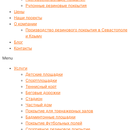
Рулонные резиновые покрытия
Цены
Наши проекты
О компании
Производство резинового покрытия в Севастополе
и Крыму
Блог
Контакты
Menu
Услуги
Детские площадки
Спортплощадки
Теннисный корт
Беговые дорожки
Стадион
Частный дом
Покрытие для тренажерных залов
Бадминтонные площадки
Покрытие футбольных полей
Спортивное резиновое покрытие