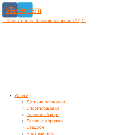
Перейти
Vk
Telegram
к
содержимому
г. Севастополь, Камышовое шоссе 27, 1Г
Услуги
Детские площадки
Спортплощадки
Теннисный корт
Беговые дорожки
Стадион
Частный дом